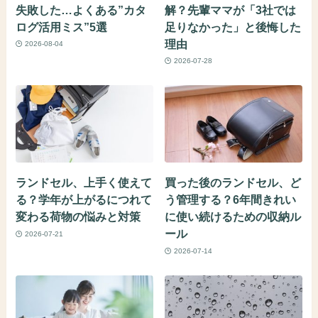
失敗した…よくある”カタ
解？先輩ママが「3社では
ログ活用ミス”5選
足りなかった」と後悔した
理由
2026-08-04
2026-07-28
ランドセル、上手く使えて
買った後のランドセル、ど
る？学年が上がるにつれて
う管理する？6年間きれい
変わる荷物の悩みと対策
に使い続けるための収納ル
ール
2026-07-21
2026-07-14