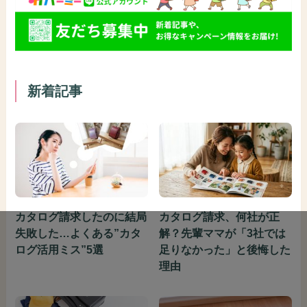
新着記事
カタログ請求したのに結局
カタログ請求、何社が正
失敗した…よくある”カタ
解？先輩ママが「3社では
ログ活用ミス”5選
足りなかった」と後悔した
理由