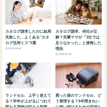
カタログ請求したのに結局
カタログ請求、何社が正
失敗した…よくある”カタ
解？先輩ママが「3社では
ログ活用ミス”5選
足りなかった」と後悔した
理由
2026-08-04
2026-07-28
ランドセル、上手く使えて
買った後のランドセル、ど
る？学年が上がるにつれて
う管理する？6年間きれい
変わる荷物の悩みと対策
に使い続けるための収納ル