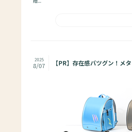
贈...
2025
【PR】存在感バツグン！メ
8/07