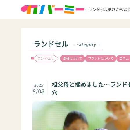
ランドセル選びからは
ランドセル
– category –
ランドセル
素材について
ブランドについて
コラム
祖父母と揉めました…ランド
2025
8/08
穴