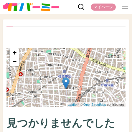
マイページ
+
−
Leaflet
| ©
OpenStreetMap
contributors
見つかりませんでした